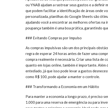
ou YNAB ajudam a rastrear seus gastos e a definir 
que podem facilitar a identificação de áreas onde 
personalizada, planilhas do Google Sheets são ótim
ajudando você a encontrar as melhores ofertas na i
poupança também é uma boa prática, garantindo que
### Evitando Compras por Impulso
As compras impulsivas são um dos principais obstác
regra de esperar 24 horas antes de fazer uma compr
compra realmente é necessária. Criar uma lista de 
quanto em lojas online, também é importante. Além 
entediado, já que isso pode levar a gastos desneces
como R$ 100, pode ajudar a manter o controle.
### Transformando a Economia em um Hábito
Para manter a economia a longo prazo, é preciso se
1.000 para uma reserva de emergência ou para inves
seus gastos e priorizar a economia. Você pode, por