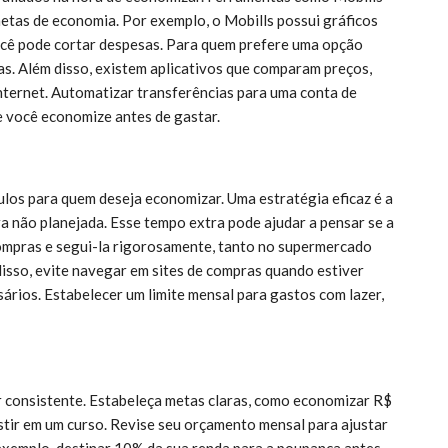
metas de economia. Por exemplo, o Mobills possui gráficos
você pode cortar despesas. Para quem prefere uma opção
as. Além disso, existem aplicativos que comparam preços,
nternet. Automatizar transferências para uma conta de
 você economize antes de gastar.
ulos para quem deseja economizar. Uma estratégia eficaz é a
a não planejada. Esse tempo extra pode ajudar a pensar se a
compras e segui-la rigorosamente, tanto no supermercado
disso, evite navegar em sites de compras quando estiver
sários. Estabelecer um limite mensal para gastos com lazer,
r consistente. Estabeleça metas claras, como economizar R$
tir em um curso. Revise seu orçamento mensal para ajustar
 exemplo, destinar 10% da sua renda para a poupança antes