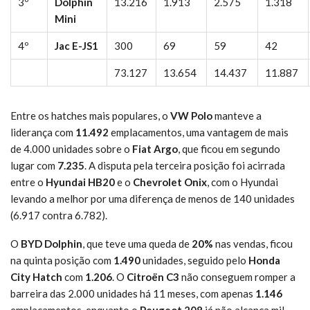
3º
Dolphin
13.216
1.913
2.575
1.318
Mini
4º
Jac E-JS1
300
69
59
42
73.127
13.654
14.437
11.887
Entre os hatches mais populares, o
VW Polo
manteve a
liderança com
11.492
emplacamentos, uma vantagem de mais
de 4.000 unidades sobre o
Fiat Argo
, que ficou em segundo
lugar com
7.235
. A disputa pela terceira posição foi acirrada
entre o
Hyundai HB20
e o
Chevrolet Onix
, com o Hyundai
levando a melhor por uma diferença de menos de 140 unidades
(6.917 contra 6.782).
O
BYD Dolphin
, que teve uma queda de
20%
nas vendas, ficou
na quinta posição com
1.490
unidades, seguido pelo
Honda
City Hatch
com
1.206
. O
Citroën C3
não conseguem romper a
barreira das 2.000 unidades há 11 meses, com apenas
1.146
emplacamentos, enquanto o
Peugeot 208
já não alcança mil