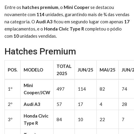
Entre os
hatches premium
, o
Mini Cooper
se destacou
novamente com
114
unidades, garantindo mais de
¾
das vendas
na categoria. O
Audi A3
ficou em segundo lugar com apenas
17
emplacamentos, e o
Honda Civic Type R
completou o pódio
com
10
unidades vendidas.
Hatches Premium
TOTAL
POS.
MODELO
JUN/25
MAI/25
JUN/
2025
Mini
1º
497
114
82
74
Cooper/JCW
2º
Audi A3
57
17
4
28
Honda Civic
3º
84
10
22
7
Type R