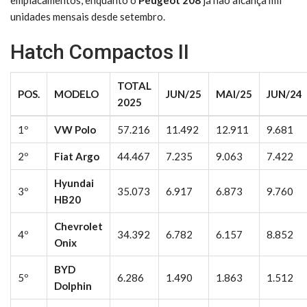
unidades mensais desde setembro.
Hatch Compactos II
TOTAL
POS.
MODELO
JUN/25
MAI/25
JUN/24
2025
1º
VW Polo
57.216
11.492
12.911
9.681
2º
Fiat Argo
44.467
7.235
9.063
7.422
Hyundai
3º
35.073
6.917
6.873
9.760
HB20
Chevrolet
4º
34.392
6.782
6.157
8.852
Onix
BYD
5º
6.286
1.490
1.863
1.512
Dolphin