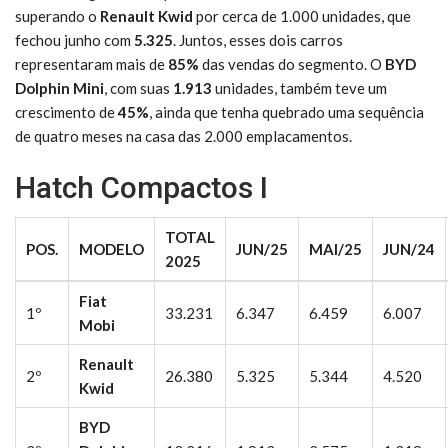
superando o
Renault Kwid
por cerca de 1.000 unidades, que
fechou junho com
5.325
. Juntos, esses dois carros
representaram mais de
85%
das vendas do segmento. O
BYD
Dolphin Mini
, com suas
1.913
unidades, também teve um
crescimento de
45%
, ainda que tenha quebrado uma sequência
de quatro meses na casa das 2.000 emplacamentos.
Hatch Compactos I
TOTAL
POS.
MODELO
JUN/25
MAI/25
JUN/24
2025
Fiat
1º
33.231
6.347
6.459
6.007
Mobi
Renault
2º
26.380
5.325
5.344
4.520
Kwid
BYD