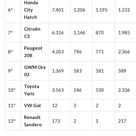
Honda
6º
City
7.401
1.206
1.195
1.232
Hatch
Citroën
7º
6.316
1.146
870
1.985
C3
Peugeot
8º
4.203
796
771
2.366
208
GWM Ora
9º
1.369
183
181
589
03
Toyota
10º
3.563
146
530
2.336
Yaris
11º
VW Gol
12
3
2
2
Renault
12º
173
2
1
217
Sandero