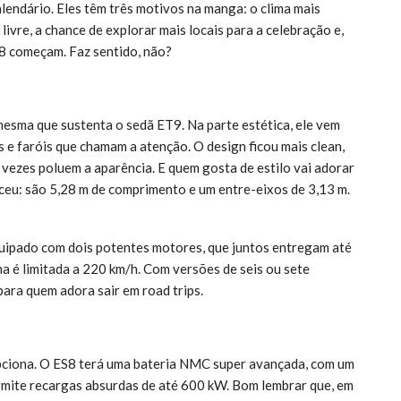
lendário. Eles têm três motivos na manga: o clima mais
ivre, a chance de explorar mais locais para a celebração e,
S8 começam. Faz sentido, não?
esma que sustenta o sedã ET9. Na parte estética, ele vem
 e faróis que chamam a atenção. O design ficou mais clean,
 vezes poluem a aparência. E quem gosta de estilo vai adorar
esceu: são 5,28 m de comprimento e um entre-eixos de 3,13 m.
equipado com dois potentes motores, que juntos entregam até
ma é limitada a 220 km/h. Com versões de seis ou sete
 para quem adora sair em road trips.
pciona. O ES8 terá uma bateria NMC super avançada, com um
ermite recargas absurdas de até 600 kW. Bom lembrar que, em