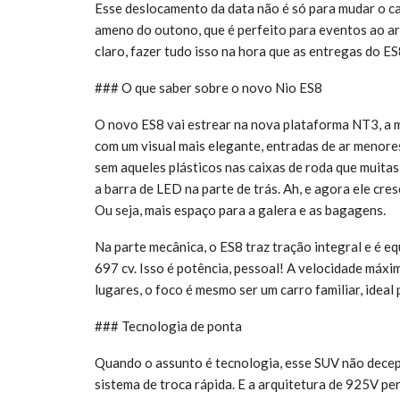
Esse deslocamento da data não é só para mudar o ca
ameno do outono, que é perfeito para eventos ao ar l
claro, fazer tudo isso na hora que as entregas do E
### O que saber sobre o novo Nio ES8
O novo ES8 vai estrear na nova plataforma NT3, a m
com um visual mais elegante, entradas de ar menores
sem aqueles plásticos nas caixas de roda que muitas
a barra de LED na parte de trás. Ah, e agora ele cr
Ou seja, mais espaço para a galera e as bagagens.
Na parte mecânica, o ES8 traz tração integral e é 
697 cv. Isso é potência, pessoal! A velocidade máxi
lugares, o foco é mesmo ser um carro familiar, ideal
### Tecnologia de ponta
Quando o assunto é tecnologia, esse SUV não dece
sistema de troca rápida. E a arquitetura de 925V p