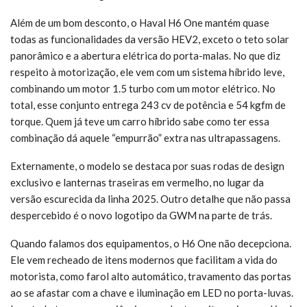
Além de um bom desconto, o Haval H6 One mantém quase
todas as funcionalidades da versão HEV2, exceto o teto solar
panorâmico e a abertura elétrica do porta-malas. No que diz
respeito à motorização, ele vem com um sistema híbrido leve,
combinando um motor 1.5 turbo com um motor elétrico. No
total, esse conjunto entrega 243 cv de potência e 54 kgfm de
torque. Quem já teve um carro híbrido sabe como ter essa
combinação dá aquele “empurrão” extra nas ultrapassagens.
Externamente, o modelo se destaca por suas rodas de design
exclusivo e lanternas traseiras em vermelho, no lugar da
versão escurecida da linha 2025. Outro detalhe que não passa
despercebido é o novo logotipo da GWM na parte de trás.
Quando falamos dos equipamentos, o H6 One não decepciona.
Ele vem recheado de itens modernos que facilitam a vida do
motorista, como farol alto automático, travamento das portas
ao se afastar com a chave e iluminação em LED no porta-luvas.