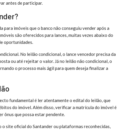
r antes de participar.
ander?
da para imóveis que o banco não conseguiu vender após a
 imóveis são oferecidos para lances, muitas vezes abaixo do
de oportunidades.
ondicional. No leilão condicional, o lance vencedor precisa da
ta ou até rejeitar o valor. Já no leilão não condicional, o
rnando o processo mais ágil para quem deseja finalizar a
lão
ecto fundamental é ler atentamente o edital do leilão, que
itos do imóvel. Além disso, verificar a matrícula do imóvel é
uer ônus que possa estar pendente.
o o site oficial do Santander ou plataformas reconhecidas,