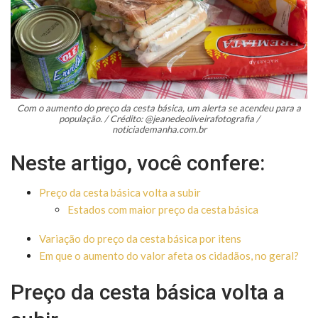
Com o aumento do preço da cesta básica, um alerta se acendeu para a
população. / Crédito: @jeanedeoliveirafotografia /
noticiademanha.com.br
Neste artigo, você confere:
Preço da cesta básica volta a subir
Estados com maior preço da cesta básica
Variação do preço da cesta básica por itens
Em que o aumento do valor afeta os cidadãos, no geral?
Preço da cesta básica volta a