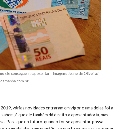
mo ele consegue se aposentar | Imagem: Jeane de Oliveira/
adamanha.com.br
2019, várias novidades entraram em vigor e uma delas foi a
 sabem, é que ele também dá direito a aposentadoria, mas
osa. Para que no futuro, quando for se aposentar, possa
gora a modalidade em questão e o que fazer para se proteger.