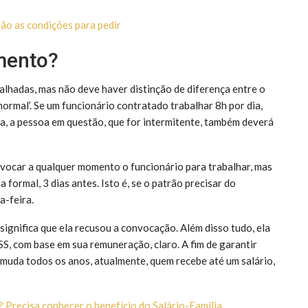
ão as condições para pedir
mento?
lhadas, mas não deve haver distinção de diferença entre o
normal’. Se um funcionário contratado trabalhar 8h por dia,
ra, a pessoa em questão, que for intermitente, também deverá
vocar a qualquer momento o funcionário para trabalhar, mas
 formal, 3 dias antes. Isto é, se o patrão precisar do
a-feira.
significa que ela recusou a convocação. Além disso tudo, ela
SS, com base em sua remuneração, claro. A fim de garantir
 muda todos os anos, atualmente, quem recebe até um salário,
 Precisa conhecer o benefício do Salário-Família