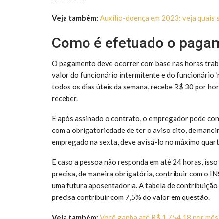
Veja também:
Auxílio-doença em 2023: veja quais s
Como é efetuado o paga
O pagamento deve ocorrer com base nas horas traba
valor do funcionário intermitente e do funcionário ‘
todos os dias úteis da semana, recebe R$ 30 por ho
receber.
E após assinado o contrato, o empregador pode con
com a obrigatoriedade de ter o aviso dito, de maneira
empregado na sexta, deve avisá-lo no máximo quart
E caso a pessoa não responda em até 24 horas, isso 
precisa, de maneira obrigatória, contribuir com o IN
uma futura aposentadoria. A tabela de contribuição
precisa contribuir com 7,5% do valor em questão.
Veja também:
Você ganha até R$ 1.754,18 por mês?