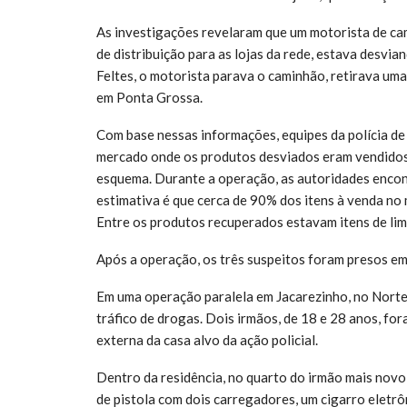
As investigações revelaram que um motorista de ca
de distribuição para as lojas da rede, estava desv
Feltes, o motorista parava o caminhão, retirava u
em Ponta Grossa.
Com base nessas informações, equipes da polícia de C
mercado onde os produtos desviados eram vendidos,
esquema. Durante a operação, as autoridades encon
estimativa é que cerca de 90% dos itens à venda no 
Entre os produtos recuperados estavam itens de limp
Após a operação, os três suspeitos foram presos em 
Em uma operação paralela em Jacarezinho, no Nort
tráfico de drogas. Dois irmãos, de 18 e 28 anos, fo
externa da casa alvo da ação policial.
Dentro da residência, no quarto do irmão mais novo
de pistola com dois carregadores, um cigarro eletr