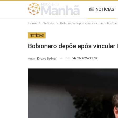
NOTÍCIAS
Home
Notícias
Bolsonaro depõe após vincular Lula a ‘cach
NOTÍCIAS
Bolsonaro depõe após vincular L
Em
04/02/2026 21:32
Autor
Diogo Sobral