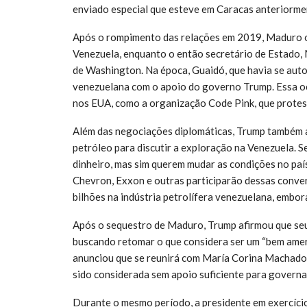
enviado especial que esteve em Caracas anteriormen
Após o rompimento das relações em 2019, Maduro o
Venezuela, enquanto o então secretário de Estado,
de Washington. Na época, Guaidó, que havia se aut
venezuelana com o apoio do governo Trump. Essa o
nos EUA, como a organização Code Pink, que prote
Além das negociações diplomáticas, Trump também 
petróleo para discutir a exploração na Venezuela. 
dinheiro, mas sim querem mudar as condições no pa
Chevron, Exxon e outras participarão dessas conver
bilhões na indústria petrolífera venezuelana, embor
Após o sequestro de Maduro, Trump afirmou que seu 
buscando retomar o que considera ser um “bem amer
anunciou que se reunirá com María Corina Machado,
sido considerada sem apoio suficiente para governar
Durante o mesmo período, a presidente em exercíci