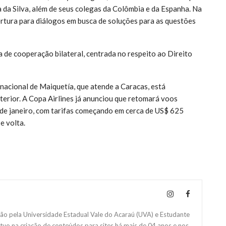
a da Silva, além de seus colegas da Colômbia e da Espanha. Na
rtura para diálogos em busca de soluções para as questões
de cooperação bilateral, centrada no respeito ao Direito
nacional de Maiquetía, que atende a Caracas, está
erior. A Copa Airlines já anunciou que retomará voos
3 de janeiro, com tarifas começando em cerca de US$ 625
e volta.
 pela Universidade Estadual Vale do Acaraú (UVA) e Estudante
Atuo na criação de conteúdos para sites há mais de 04 anos e nos