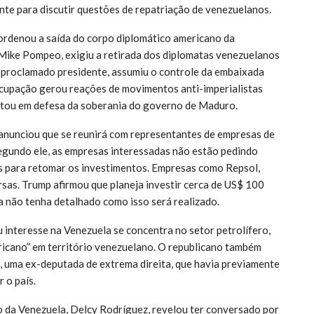
te para discutir questões de repatriação de venezuelanos.
rdenou a saída do corpo diplomático americano da
 Mike Pompeo, exigiu a retirada dos diplomatas venezuelanos
oproclamado presidente, assumiu o controle da embaixada
cupação gerou reações de movimentos anti-imperialistas
stou em defesa da soberania do governo de Maduro.
anunciou que se reunirá com representantes de empresas de
Segundo ele, as empresas interessadas não estão pedindo
ís para retomar os investimentos. Empresas como Repsol,
sas. Trump afirmou que planeja investir cerca de US$ 100
a não tenha detalhado como isso será realizado.
interesse na Venezuela se concentra no setor petrolífero,
icano” em território venezuelano. O republicano também
 uma ex-deputada de extrema direita, que havia previamente
 o país.
o da Venezuela, Delcy Rodríguez, revelou ter conversado por