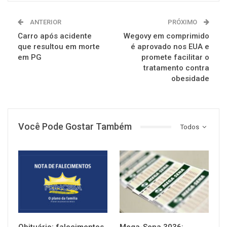
ANTERIOR
PRÓXIMO
Carro após acidente
Wegovy em comprimido
que resultou em morte
é aprovado nos EUA e
em PG
promete facilitar o
tratamento contra
obesidade
Você Pode Gostar Também
Todos
NOTÍCIAS
NOTÍCIAS
Obituário: falecimentos
Mega-Sena 3036: