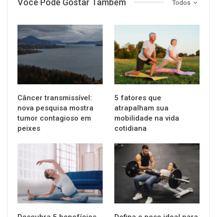
Você Pode Gostar Também
Todos
SAÚDE
SAÚDE
Câncer transmissível:
5 fatores que
nova pesquisa mostra
atrapalham sua
tumor contagioso em
mobilidade na vida
peixes
cotidiana
SAÚDE
SAÚDE
Descubra 5 benefícios
Defina o peso ideal para