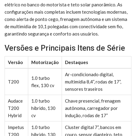
elétrico no banco do motorista e teto solar panorâmico. As
configurações mais completas incluem tecnologias modernas,
como alerta de ponto cego, frenagem autônoma e um sistema
de multimídia de 10,1 polegadas com conectividade sem fio,
garantindo segurança e conforto aos usuários.
Versões e Principais Itens de Série
Versão
Motorização
Destaques
Ar-condicionado digital,
1.0 turbo
T200
multimídia 8,4”, rodas de 17”,
flex, 130 cv
sensores traseiros
Audace
1.0 turbo
Chave presencial, frenagem
T200
híbrido, 130
autônoma, carregador por
Hybrid
cv
indução, rodas de 17”
Impetus
1.0 turbo
Cluster digital 7”, bancos em
T200
híbrido, 130
couro, sensor dianteiro, teto