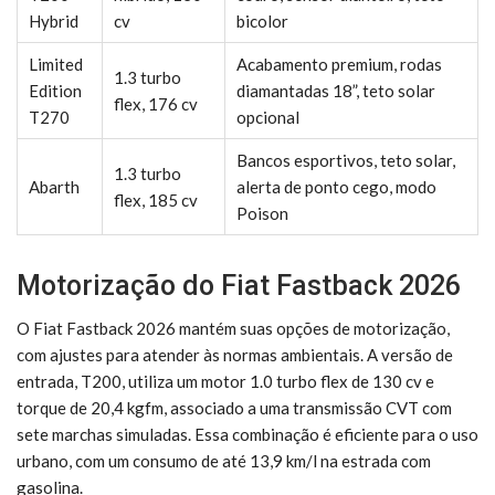
Hybrid
cv
bicolor
Limited
Acabamento premium, rodas
1.3 turbo
Edition
diamantadas 18”, teto solar
flex, 176 cv
T270
opcional
Bancos esportivos, teto solar,
1.3 turbo
Abarth
alerta de ponto cego, modo
flex, 185 cv
Poison
Motorização do Fiat Fastback 2026
O Fiat Fastback 2026 mantém suas opções de motorização,
com ajustes para atender às normas ambientais. A versão de
entrada, T200, utiliza um motor 1.0 turbo flex de 130 cv e
torque de 20,4 kgfm, associado a uma transmissão CVT com
sete marchas simuladas. Essa combinação é eficiente para o uso
urbano, com um consumo de até 13,9 km/l na estrada com
gasolina.