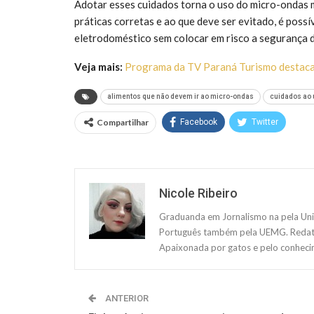
Adotar esses cuidados torna o uso do micro-ondas 
práticas corretas e ao que deve ser evitado, é poss
eletrodoméstico sem colocar em risco a segurança do
Veja mais:
Programa da TV Paraná Turismo destaca 
alimentos que não devem ir ao micro-ondas
cuidados ao 
Compartilhar
Facebook
Twitter
Nicole Ribeiro
Graduanda em Jornalismo na pela Uni
Português também pela UEMG. Redatora
Apaixonada por gatos e pelo conheci
ANTERIOR