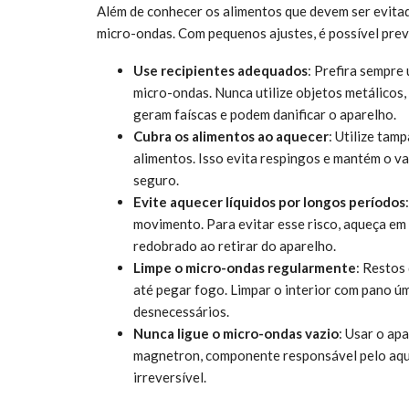
Além de conhecer os alimentos que devem ser evitad
micro-ondas. Com pequenos ajustes, é possível preve
Use recipientes adequados
: Prefira sempre 
micro-ondas. Nunca utilize objetos metálicos,
geram faíscas e podem danificar o aparelho.
Cubra os alimentos ao aquecer
: Utilize tam
alimentos. Isso evita respingos e mantém o v
seguro.
Evite aquecer líquidos por longos períodos
movimento. Para evitar esse risco, aqueça em
redobrado ao retirar do aparelho.
Limpe o micro-ondas regularmente
: Restos
até pegar fogo. Limpar o interior com pano ú
desnecessários.
Nunca ligue o micro-ondas vazio
: Usar o ap
magnetron, componente responsável pelo aqu
irreversível.