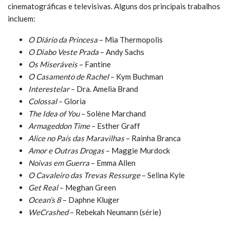
cinematográficas e televisivas. Alguns dos principais trabalhos
incluem:
O Diário da Princesa
– Mia Thermopolis
O Diabo Veste Prada
– Andy Sachs
Os Miseráveis
– Fantine
O Casamento de Rachel
– Kym Buchman
Interestelar
– Dra. Amelia Brand
Colossal
– Gloria
The Idea of You
– Solène Marchand
Armageddon Time
– Esther Graff
Alice no País das Maravilhas
– Rainha Branca
Amor e Outras Drogas
– Maggie Murdock
Noivas em Guerra
– Emma Allen
O Cavaleiro das Trevas Ressurge
– Selina Kyle
Get Real
– Meghan Green
Ocean’s 8
– Daphne Kluger
WeCrashed
– Rebekah Neumann (série)