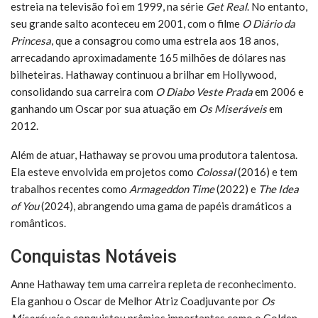
estreia na televisão foi em 1999, na série
Get Real
. No entanto,
seu grande salto aconteceu em 2001, com o filme
O Diário da
Princesa
, que a consagrou como uma estrela aos 18 anos,
arrecadando aproximadamente 165 milhões de dólares nas
bilheteiras. Hathaway continuou a brilhar em Hollywood,
consolidando sua carreira com
O Diabo Veste Prada
em 2006 e
ganhando um Oscar por sua atuação em
Os Miseráveis
em
2012.
Além de atuar, Hathaway se provou uma produtora talentosa.
Ela esteve envolvida em projetos como
Colossal
(2016) e tem
trabalhos recentes como
Armageddon Time
(2022) e
The Idea
of You
(2024), abrangendo uma gama de papéis dramáticos a
românticos.
Conquistas Notáveis
Anne Hathaway tem uma carreira repleta de reconhecimento.
Ela ganhou o Oscar de Melhor Atriz Coadjuvante por
Os
Miseráveis
e conquistou prêmios importantes como o Golden