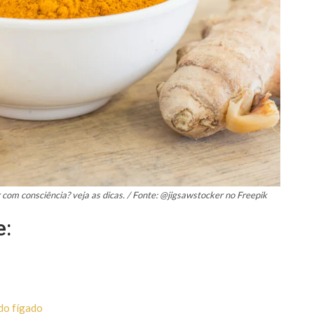
com consciência? veja as dicas. / Fonte: @jigsawstocker no Freepik
e:
do fígado