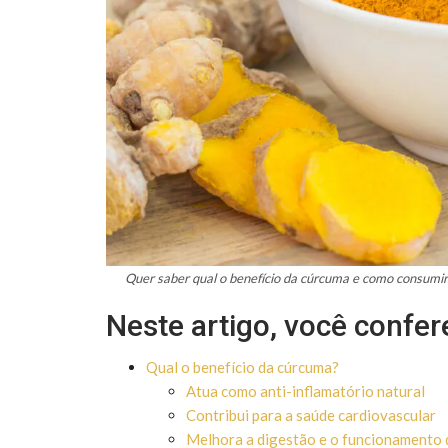
Quer saber qual o benefício da cúrcuma e como consumir 
Neste artigo, você confer
Qual o benefício da cúrcuma?
Atua como anti-inflamatório natural
Contribui para a saúde cardiovascular
Melhora a digestão e o funcionamento 