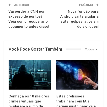
ANTERIOR
PRÓXIMO
Vai perder a CNH por
Nova função para
excesso de pontos?
Android vai te ajudar a
Veja como recuperar o
evitar golpes: ative em
documento antes disso!
dois cliques!
Você Pode Gostar Também
Todos
TECNOLOGIA
TECNOLOGIA
Conheça os 10 maiores
Estas profissões
crimes virtuais que
trabalham com IA e
mudaram o rumo da
pagam muito bem: veja