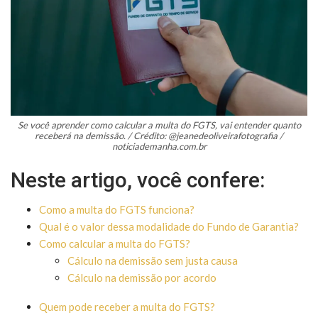
Se você aprender como calcular a multa do FGTS, vai entender quanto
receberá na demissão. / Crédito: @jeanedeoliveirafotografia /
noticiademanha.com.br
Neste artigo, você confere:
Como a multa do FGTS funciona?
Qual é o valor dessa modalidade do Fundo de Garantia?
Como calcular a multa do FGTS?
Cálculo na demissão sem justa causa
Cálculo na demissão por acordo
Quem pode receber a multa do FGTS?