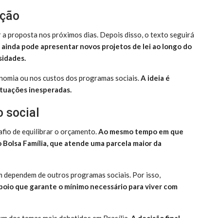
ação
a proposta nos próximos dias. Depois disso, o texto seguirá
ainda pode apresentar novos projetos de lei ao longo do
sidades.
omia ou nos custos dos programas sociais.
A ideia é
tuações inesperadas.
 social
afio de equilibrar o orçamento.
Ao mesmo tempo em que
o Bolsa Família, que atende uma parcela maior da
m dependem de outros programas sociais. Por isso,
oio que garante o mínimo necessário para viver com
m dos temas mais debatidos em Brasília.
A decisão final