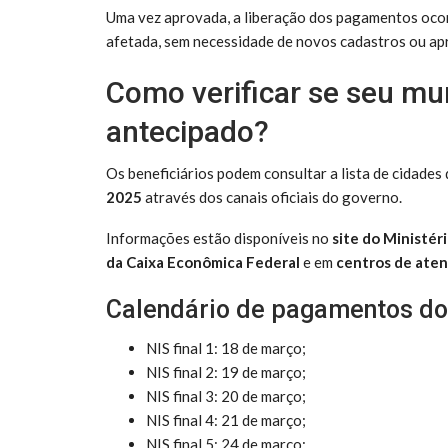
Uma vez aprovada, a liberação dos pagamentos ocor
afetada, sem necessidade de novos cadastros ou ap
Como verificar se seu mu
antecipado?
Os beneficiários podem consultar a lista de cidades
2025
através dos canais oficiais do governo.
Informações estão disponíveis no
site do Ministér
da Caixa Econômica Federal
e em
centros de aten
Calendário de pagamentos do
NIS final 1: 18 de março;
NIS final 2: 19 de março;
NIS final 3: 20 de março;
NIS final 4: 21 de março;
NIS final 5: 24 de março;