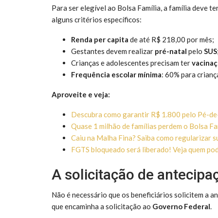
Para ser elegível ao Bolsa Família, a família deve te
alguns critérios específicos:
Renda per capita
de até R$ 218,00 por mês;
Gestantes devem realizar
pré-natal
pelo
SUS
Crianças e adolescentes precisam ter
vacinaç
Frequência escolar mínima
: 60% para crianç
Aproveite e veja:
Descubra como garantir R$ 1.800 pelo Pé-d
Quase 1 milhão de famílias perdem o Bolsa Fa
Caiu na Malha Fina? Saiba como regularizar s
FGTS bloqueado será liberado! Veja quem po
A solicitação de antecipa
Não é necessário que os beneficiários solicitem a a
que encaminha a solicitação ao
Governo Federal
.