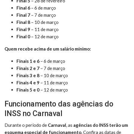
Final 5
– 28 de fevereiro
Final 6
– 6 de março
Final 7
– 7 de março
Final 8
– 10 de março
Final 9
– 11 de março
Final 0
– 12 de março
Quem recebe acima de um salário mínimo:
Finais 1 e 6
– 6 de março
Finais 2 e 7
– 7 de março
Finais 3 e 8
– 10 de março
Finais 4 e 9
– 11 de março
Finais 5 e 0
– 12 de março
Funcionamento das agências do
INSS no Carnaval
Durante o período de
Carnaval
, as
agências do INSS terão um
esquema especial de funcionamento
. Confira as datas de