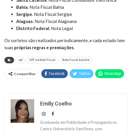
Bahia
. Nota Fiscal Bahia
Sergipe
. Nota Fiscal Sergipe
Alagoas
. Nota Fiscal Alagoana
Distrito Federal
. Nota Legal
Os sorteios são realizados periodicamente, e cada estado tem
suas
próprias regras e premiações
.
cpf
CPF na Nota Fiscal
Nota Fiscal Gaúcha
Compartilhar
Facebook
Twitter
WhatsApp
Emilly Coelho
Graduanda em Publicidade e Propaganda no
Centro Universitário Sant'Anna, com