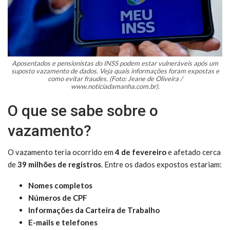
Aposentados e pensionistas do INSS podem estar vulneráveis após um
suposto vazamento de dados. Veja quais informações foram expostas e
como evitar fraudes. (Foto: Jeane de Oliveira /
www.noticiadamanha.com.br).
O que se sabe sobre o
vazamento?
O vazamento teria ocorrido em
4 de fevereiro
e afetado cerca
de
39 milhões de registros
. Entre os dados expostos estariam:
Nomes completos
Números de CPF
Informações da Carteira de Trabalho
E-mails e telefones