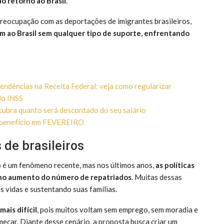
o retorno ao Brasil
.
preocupação com as deportações de imigrantes brasileiros,
m ao Brasil sem qualquer tipo de suporte, enfrentando
pendências na Receita Federal; veja como regularizar
do INSS
scubra quanto será descontado do seu salário
 o benefício em FEVEREIRO
de brasileiros
o é um fenômeno recente, mas nos últimos anos,
as políticas
o no aumento do número de repatriados
. Muitas dessas
s vidas e sustentando suas famílias.
ais difícil
, pois muitos voltam sem emprego, sem moradia e
meçar. Diante desse cenário, a proposta busca criar um