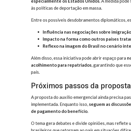
especialmente os Estados Unidos
. A medida pode
às políticas de deportação em massa.
Entre os possíveis desdobramentos diplomáticos, e
Influência nas negociações sobre imigraçã
Impacto na forma como outros países tratam
Reflexo na imagem do Brasil no cenário int
Além disso, essa iniciativa pode abrir espaço para
n
acolhimento para repatriados
, garantindo que es
país.
Próximos passos da proposta
A proposta do auxílio emergencial ainda precisa pa
implementada. Enquanto isso,
seguem as discussões
de pagamento do benefício
.
O tema gera debates e divide opiniões, mas reflete
brasileiros que retornam ao país em situações difíce