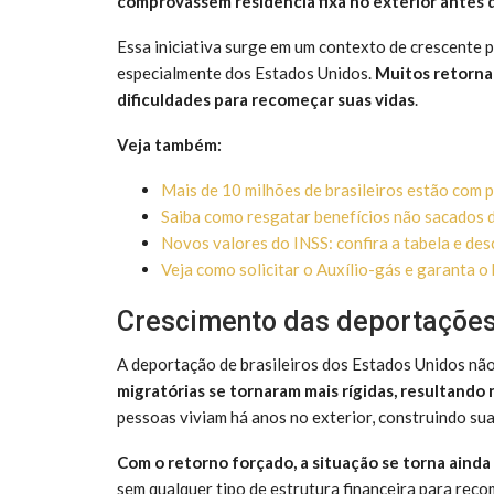
comprovassem residência fixa no exterior antes d
Essa iniciativa surge em um contexto de crescente 
especialmente dos Estados Unidos.
Muitos retorna
dificuldades para recomeçar suas vidas
.
Veja também:
Mais de 10 milhões de brasileiros estão com 
Saiba como resgatar benefícios não sacados 
Novos valores do INSS: confira a tabela e de
Veja como solicitar o Auxílio-gás e garanta
Crescimento das deportações 
A deportação de brasileiros dos Estados Unidos nã
migratórias se tornaram mais rígidas, resultand
pessoas viviam há anos no exterior, construindo sua
Com o retorno forçado, a situação se torna ainda m
sem qualquer tipo de estrutura financeira para reco