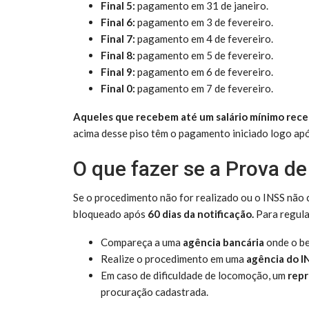
Final 5:
pagamento em 31 de janeiro.
Final 6:
pagamento em 3 de fevereiro.
Final 7:
pagamento em 4 de fevereiro.
Final 8:
pagamento em 5 de fevereiro.
Final 9:
pagamento em 6 de fevereiro.
Final 0:
pagamento em 7 de fevereiro.
Aqueles que recebem até um salário mínimo receb
acima desse piso têm o pagamento iniciado logo apó
O que fazer se a Prova de
Se o procedimento não for realizado ou o INSS não c
bloqueado após
60 dias da notificação.
Para regula
Compareça a uma
agência bancária
onde o be
Realize o procedimento em uma
agência do I
Em caso de dificuldade de locomoção, um
repr
procuração cadastrada.