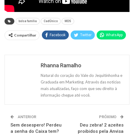
bolsa família
CadÚnico
MDS
Compartilhar
Facebook
Twitter
WhatsApp
Rhanna Ramalho
Natural do coração do Vale do Jequitinhonha e
Graduada em Marketing. Através das notícias
mais atualizadas, faço com que seu direito à
informação chegue até você.
ANTERIOR
PRÓXIMO
Sem desespero! Perdeu
Deu zebra! 2 azeites
a senha do Caixa tem?
proibidos pela Anvisa