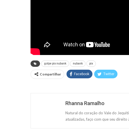
golpe pix nubank
nubank
pix
Compartilhar
Facebook
Twitter
Rhanna Ramalho
Natural do coração do Vale do Jequit
atualizadas, faço com que seu direito