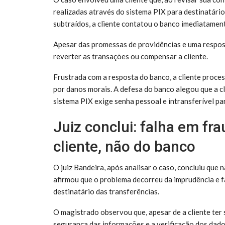
realizadas através do sistema PIX para destinatári
subtraídos, a cliente contatou o banco imediatamen
Apesar das promessas de providências e uma respos
reverter as transações ou compensar a cliente.
Frustrada com a resposta do banco, a cliente proc
por danos morais. A defesa do banco alegou que a c
sistema PIX exige senha pessoal e intransferível pa
Juiz conclui: falha em fr
cliente, não do banco
O juiz Bandeira, após analisar o caso, concluiu que 
afirmou que o problema decorreu da imprudência e fa
destinatário das transferências.
O magistrado observou que, apesar de a cliente ter 
segurança das informações e a verificação dos dado