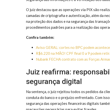
O juiz destacou que as operações via PIX são realiza
camadas de criptografia e autenticação, além da nec
na proteção dos dados e na segurança das transaçõe
procedimentos padrões para a realização das opera
Confira também:
Aviso GERAL: cortes no BPC podem acontecer 
R$6.220 na MÃO! CPF final 0 a 9 podem retir
Nubank FECHA contrato com as Forças Armada
Juiz reafirma: responsabi
segurança digital
Na sentença, o juiz rejeitou todos os pedidos da cli
conduta do banco e o prejuízo enfrentado. Com isso,
segurança das operações financeiras digitais também
precauções necessárias para evitar fraudes.