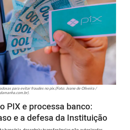
osas para evitar fraudes no pix.(Foto: Jeane de Oliveira /
adamanha.com.br).
no PIX e processa banco:
so e a defesa da Instituição
ta bancária, descobriu transferências não autorizadas