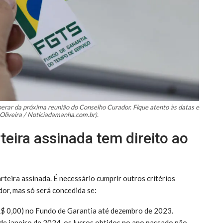
sperar da próxima reunião do Conselho Curador. Fique atento às datas e
 Oliveira / Noticiadamanha.com.br).
eira assinada tem direito ao
rteira assinada. É necessário cumprir outros critérios
dor, mas só será concedida se:
 R$ 0,00) no Fundo de Garantia até dezembro de 2023.
r de janeiro de 2024, os lucros obtidos no ano passado não