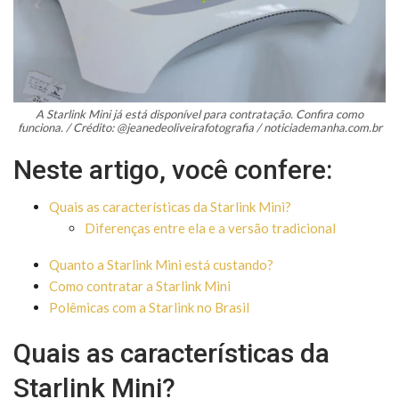
A Starlink Mini já está disponível para contratação. Confira como
funciona. / Crédito: @jeanedeoliveirafotografia / noticiademanha.com.br
Neste artigo, você confere:
Quais as características da Starlink Mini?
Diferenças entre ela e a versão tradicional
Quanto a Starlink Mini está custando?
Como contratar a Starlink Mini
Polêmicas com a Starlink no Brasil
Quais as características da
Starlink Mini?