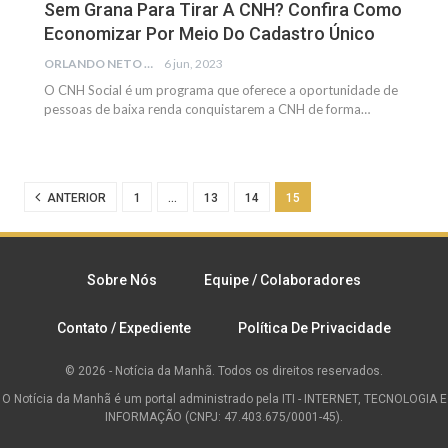
Sem Grana Para Tirar A CNH? Confira Como
Economizar Por Meio Do Cadastro Único
ORLANDO NETO
6 jun, 2023
O CNH Social é um programa que oferece a oportunidade de
pessoas de baixa renda conquistarem a CNH de forma…
ANTERIOR
1
…
13
14
15
Sobre Nós
Equipe / Colaboradores
Contato / Expediente
Política De Privacidade
© 2026 - Notícia da Manhã. Todos os direitos reservados.
O Notícia da Manhã é um portal administrado pela ITI - INTERNET, TECNOLOGIA E
INFORMAÇÃO (CNPJ: 47.403.675/0001-45).