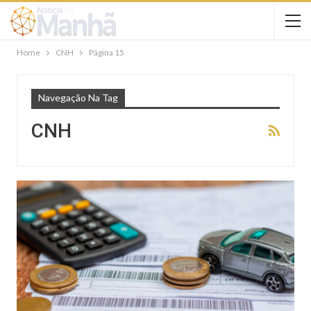
Home
CNH
Página 15
Navegação Na Tag
CNH
FINANÇAS