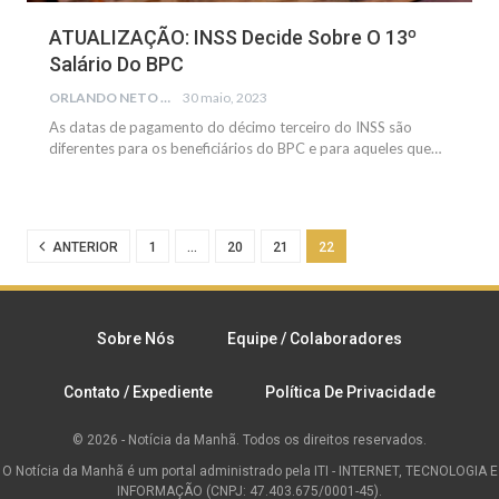
ATUALIZAÇÃO: INSS Decide Sobre O 13º
Salário Do BPC
ORLANDO NETO
30 maio, 2023
As datas de pagamento do décimo terceiro do INSS são
diferentes para os beneficiários do BPC e para aqueles que…
ANTERIOR
1
…
20
21
22
Sobre Nós
Equipe / Colaboradores
Contato / Expediente
Política De Privacidade
© 2026 - Notícia da Manhã. Todos os direitos reservados.
O Notícia da Manhã é um portal administrado pela ITI - INTERNET, TECNOLOGIA E
INFORMAÇÃO (CNPJ: 47.403.675/0001-45).