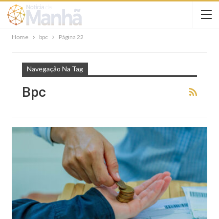
Home
bpc
Página 22
Navegação Na Tag
Bpc
NOTÍCIAS