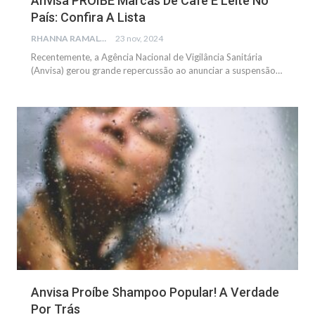
Anvisa PROÍBE Marcas De Café E Leite No
País: Confira A Lista
RHANNA RAMALHO
23 nov, 2024
Recentemente, a Agência Nacional de Vigilância Sanitária
(Anvisa) gerou grande repercussão ao anunciar a suspensão
…
NOTÍCIAS
Anvisa Proíbe Shampoo Popular! A Verdade
Por Trás