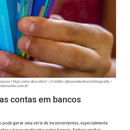
ncos? Veja como descobrir! / Crédito: @jeanedeoliveirafotografia /
iadamanha.com.br
rias contas em bancos
 pode gerar uma série de inconvenientes, especialmente
ções e taxas praticadas pelos bancos. Embora muitas