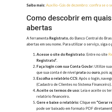
Saiba mais
:
Auxílio-Gás de dezembro: confira se o se
Como descobrir em quais
abertas
A ferramenta
Registrato
, do Banco Central do Bras
abertas em seu nome. Para utilizar o serviço, siga o
Acesse o site do Registrato
: Entre no site
Re
Registrato”
.
Faça login com sua Conta Gov.br
: Utilize s
que sua conta é de nível
prata
ou
ouro
, pois 
Escolha o relatório CCS
: Após o login, nave
(Cadastro de Clientes no Sistema Financeiro).
Aceite os termos de uso
: Leia e aceite os t
relatório financeiro.
Gere e baixe o relatório
: Clique em
“Gerar re
pode ser baixado em formato PDF diretamente 