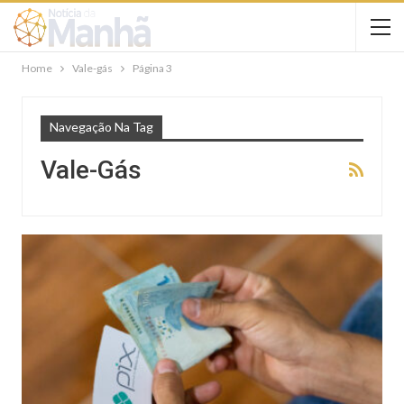
Home
Vale-gás
Página 3
Navegação Na Tag
Vale-Gás
NOTÍCIAS