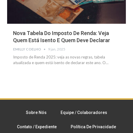
Nova Tabela Do Imposto De Renda: Veja
Quem Está Isento E Quem Deve Declarar
EMILLY COELHO
9 jan, 2025
Imposto de Renda 2025: veja as novas regras, tabela
atualizada e quem está isento de declarar este ano.
O
…
Sobre Nós
Equipe / Colaboradores
Contato / Expediente
Política De Privacidade