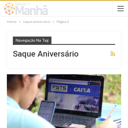
Home
saque aniversário
Página 2
Navegação Na Tag
Saque Aniversário
NOTÍCIAS