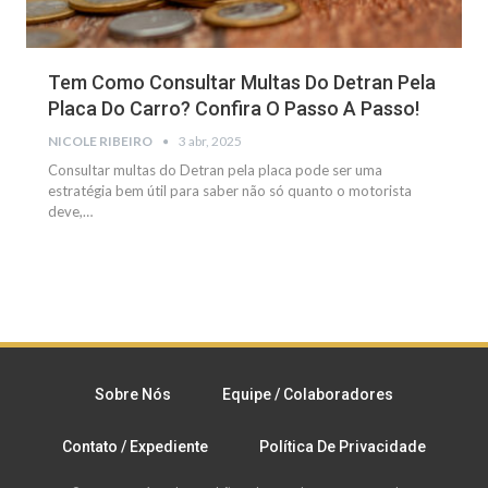
Tem Como Consultar Multas Do Detran Pela
Placa Do Carro? Confira O Passo A Passo!
NICOLE RIBEIRO
3 abr, 2025
Consultar multas do Detran pela placa pode ser uma
estratégia bem útil para saber não só quanto o motorista
deve,
…
Sobre Nós
Equipe / Colaboradores
Contato / Expediente
Política De Privacidade