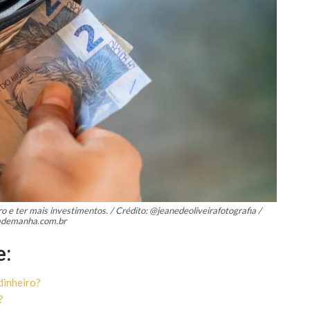
o e ter mais investimentos. / Crédito: @jeanedeoliveirafotografia /
iademanha.com.br
e:
dinheiro?
?