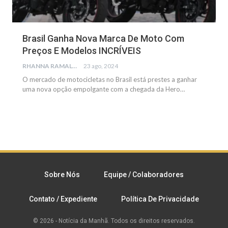
Brasil Ganha Nova Marca De Moto Com
Preços E Modelos INCRÍVEIS
RHANNA RAMALHO
23 ago, 2024
O mercado de motocicletas no Brasil está prestes a ganhar
uma nova opção empolgante com a chegada da Hero
…
Sobre Nós
Equipe / Colaboradores
Contato / Expediente
Política De Privacidade
© 2026 - Notícia da Manhã. Todos os direitos reservados.