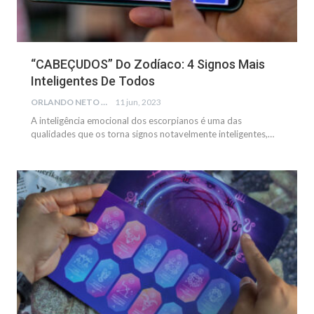
“CABEÇUDOS” Do Zodíaco: 4 Signos Mais
Inteligentes De Todos
ORLANDO NETO
11 jun, 2023
A inteligência emocional dos escorpianos é uma das
qualidades que os torna signos notavelmente inteligentes,…
GERAL