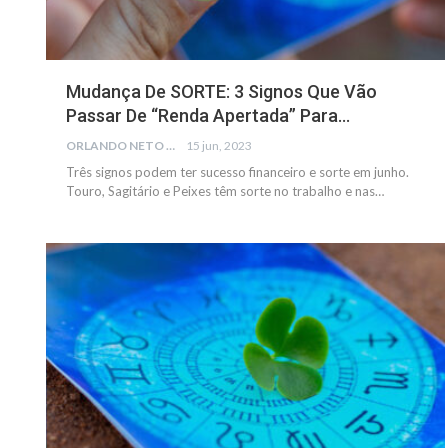
Mudança De SORTE: 3 Signos Que Vão
Passar De “renda Apertada” Para…
ORLANDO NETO
15 jun, 2023
Três signos podem ter sucesso financeiro e sorte em junho.
Touro, Sagitário e Peixes têm sorte no trabalho e nas…
GERAL