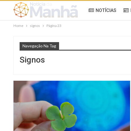
NOTÍCIAS
Home
signos
Página 23
Navegação Na Tag
Signos
GERAL