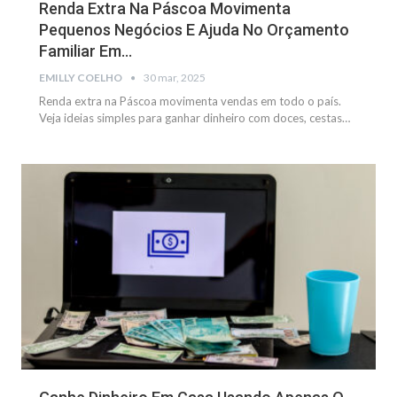
Renda Extra Na Páscoa Movimenta
Pequenos Negócios E Ajuda No Orçamento
Familiar Em…
EMILLY COELHO
30 mar, 2025
Renda extra na Páscoa movimenta vendas em todo o país.
Veja ideias simples para ganhar dinheiro com doces, cestas
…
NOTÍCIAS