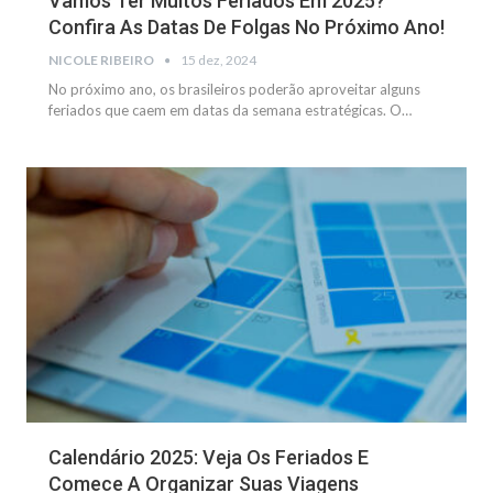
Vamos Ter Muitos Feriados Em 2025?
Confira As Datas De Folgas No Próximo Ano!
NICOLE RIBEIRO
15 dez, 2024
No próximo ano, os brasileiros poderão aproveitar alguns
feriados que caem em datas da semana estratégicas.
O
…
NOTÍCIAS
Calendário 2025: Veja Os Feriados E
Comece A Organizar Suas Viagens