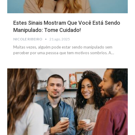
Estes Sinais Mostram Que Você Está Sendo
Manipulado: Tome Cuidado!
NICOLE RIBEIRO
21 ago, 2025
Muitas vezes, alguém pode estar sendo manipulado sem
perceber por uma pessoa que tem motivos sombrios.
A
…
GERAL