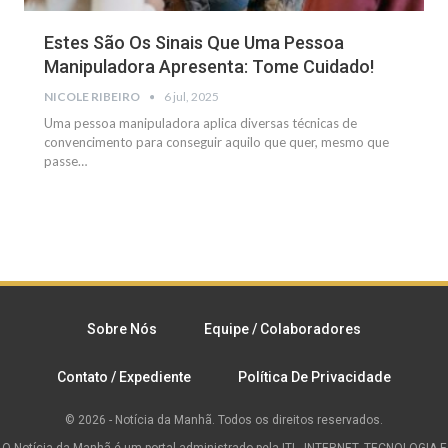
Estes São Os Sinais Que Uma Pessoa
Manipuladora Apresenta: Tome Cuidado!
NICOLE RIBEIRO
6 jul, 2025
Uma pessoa manipuladora aplica diversas técnicas de
convencimento para conseguir aquilo que quer, mesmo que
passe
…
Sobre Nós
Equipe / Colaboradores
Contato / Expediente
Política De Privacidade
© 2026 - Notícia da Manhã. Todos os direitos reservados.