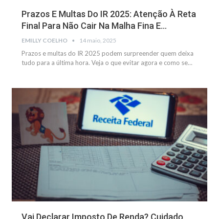
Prazos E Multas Do IR 2025: Atenção À Reta
Final Para Não Cair Na Malha Fina E…
EMILLY COELHO
14 maio, 2025
Prazos e multas do IR 2025 podem surpreender quem deixa
tudo para a última hora. Veja o que evitar agora e como se
…
NOTÍCIAS
Vai Declarar Imposto De Renda? Cuidado