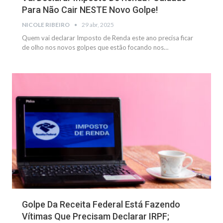
Para Não Cair NESTE Novo Golpe!
NICOLE RIBEIRO
29 abr, 2025
Quem vai declarar Imposto de Renda este ano precisa ficar
de olho nos novos golpes que estão focando nos
…
NOTÍCIAS
Golpe Da Receita Federal Está Fazendo
Vítimas Que Precisam Declarar IRPF;