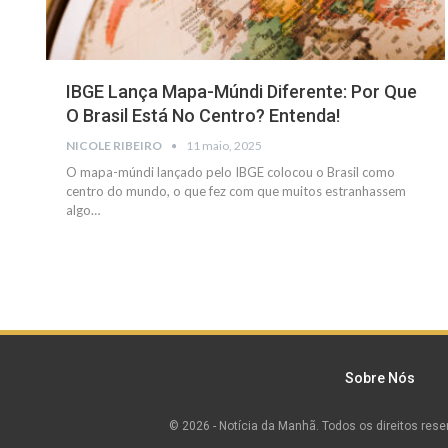
IBGE Lança Mapa-Múndi Diferente: Por Que
O Brasil Está No Centro? Entenda!
NICOLE RIBEIRO
11 maio, 2025
O mapa-múndi lançado pelo IBGE colocou o Brasil como
centro do mundo, o que fez com que muitos estranhassem
algo
…
Sobre Nós
© 2026 - Notícia da Manhã. Todos os direitos rese