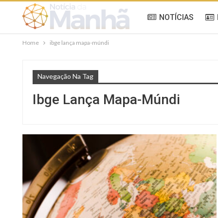
NOTÍCIAS
Home
ibge lança mapa-múndi
Navegação Na Tag
Ibge Lança Mapa-Múndi
NOTÍCIAS