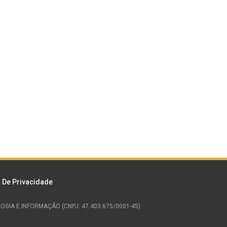
a De Privacidade
NOLOGIA E INFORMAÇÃO (CNPJ: 47.403.675/0001-45).