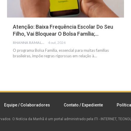
Atenção: Baixa Frequência Escolar Do Seu
Filho, Vai Bloquear O Bolsa Família;…
RHANNA RAMALHO
4 out, 2024
O programa Bolsa Família, essencial para muitas famílias
brasileiras, impõe regras rigorosas em relação à
…
Equipe / Colaboradores
Contato / Expediente
Polític
rvados.
O Notícia da Manhã é um portal administrado pela ITI - INTERNET, TEC