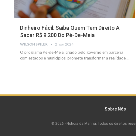
Dinheiro Fácil: Saiba Quem Tem Direito A
Sacar R$ 9.200 Do Pé-De-Meia
WILSON SPILER
2 nov, 2024
O programa Pé-de-Meia, criado pelo governo em parceria
com estados e municípios, promete transformar a realidade
…
Sobre Nós
© 2026 - Notícia da Manhã. Todos os direitos rese