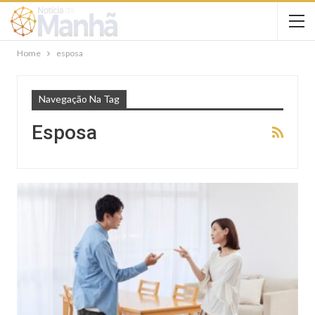
Home
esposa
Navegação Na Tag
Esposa
GERAL