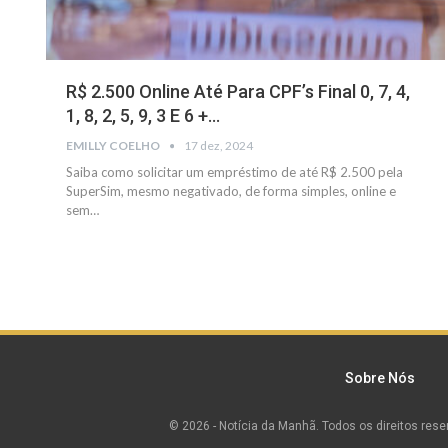
R$ 2.500 Online Até Para CPF’s Final 0, 7, 4,
1, 8, 2, 5, 9, 3 E 6 +…
EMILLY COELHO
17 dez, 2024
Saiba como solicitar um empréstimo de até R$ 2.500 pela
SuperSim, mesmo negativado, de forma simples, online e
sem
…
Sobre Nós
© 2026 - Notícia da Manhã. Todos os direitos rese