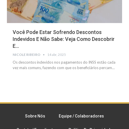
Você Pode Estar Sofrendo Descontos
Indevidos E Não Sabe: Veja Como Descobrir
E…
NICOLE RIBEIRO
14 abr, 2025
Os descontos indevidos nos pagamentos do INSS estão cada
vez mais comuns, fazendo com que os beneficiários percam
…
Sobre Nós
Equipe / Colaboradores