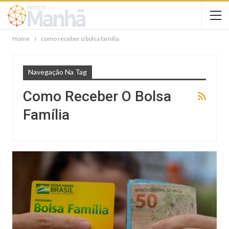
Home
como receber o bolsa família
Navegação Na Tag
Como Receber O Bolsa
Família
NOTÍCIAS