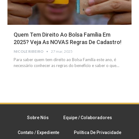
Quem Tem Direito Ao Bolsa Família Em
2025? Veja As NOVAS Regras De Cadastro!
NICOLE RIBEIRO
27 mar, 2025
Para saber quem tem direito ao Bolsa Família este ano, é
necessário conhecer as regras do benefício e saber o que
…
Sobre Nós
Equipe / Colaboradores
Contato / Expediente
Política De Privacidade